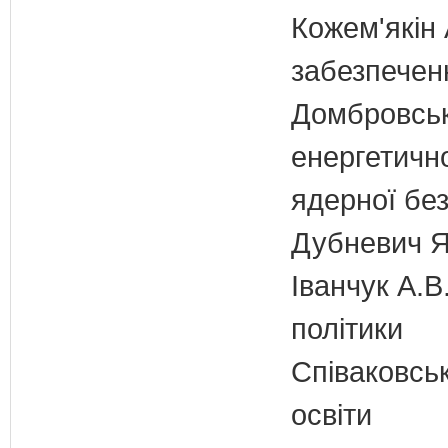
Кожем'якін 
забезпечен
Домбровськи
енергетично
ядерної бе
Дубневич Я.
Іванчук А.В
політики
Співаковськ
освіти