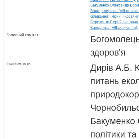
Бакуменко Олександр Борис
Володимирівна (VIII склика
скликання)
Яриніч Костянт
Березенко Сергій Іванович (
Валеріївна (VIII скликання)
Головний комітет:
Богомолець
здоров'я
Інші комітети:
Дирів А.Б. 
питань екол
природокори
Чорнобильс
Бакуменко О
політики та