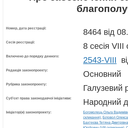
благополу
Номер, дата реєстрації:
8464 від 08
Сесія реєстрації:
8 сесія VII
Включено до порядку денного:
2543-VIII
ві
Редакція законопроекту:
Основний
Рубрика законопроекту:
Галузевий 
Суб'єкт права законодавчої ініціативи:
Народний д
Ініціатор(и) законопроекту:
Богомолець Ольга Вадимівна
скликання)
Біловол Олекса
Бахтеєва Тетяна Дмитрівна 
Юрійович (VIII скликання)
С