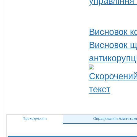
управління
Висновок ко
Висновок щ
антикорупц
Проходження
Опрацювання комітетам