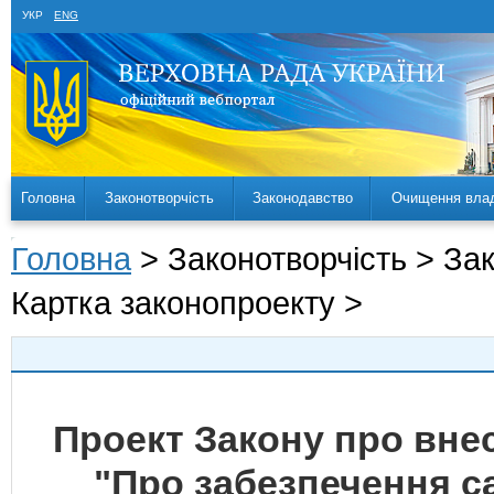
УКР
ENG
Головна
Законотворчість
Законодавство
Очищення вла
Головна
> Законотворчість > За
Картка законопроекту >
Проект Закону про внес
"Про забезпечення са