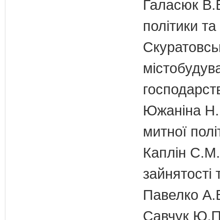
Галасюк В.В
політики т
Скуратовськ
містобудув
господарст
Южаніна Н.П
митної полі
Каплін С.М.
зайнятості 
Павелко А.
Савчук Ю.П.