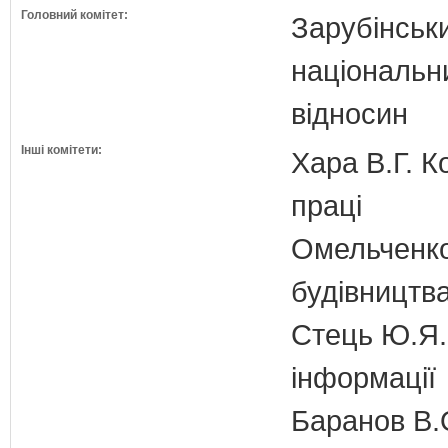
Головний комітет:
Зарубінськи
національн
відносин
Інші комітети:
Хара В.Г. К
праці
Омельченко
будівництв
Стець Ю.Я. 
інформації
Баранов В.