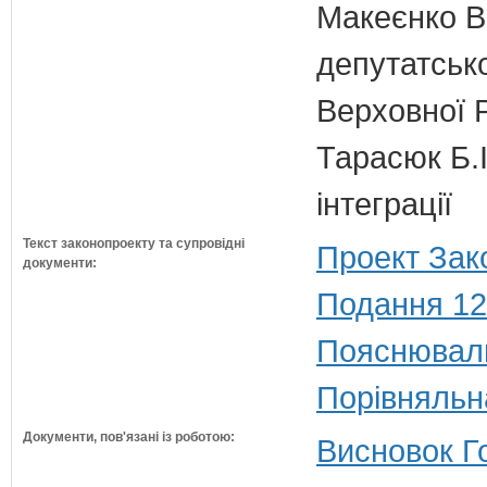
Макеєнко В.
депутатсько
Верховної 
Тарасюк Б.І
інтеграції
Текст законопроекту та супровідні
Проект Зак
документи:
Подання 12
Пояснюваль
Порівняльн
Документи, пов'язані із роботою:
Висновок Г