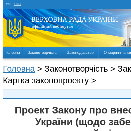
УКР
ENG
Головна
Законотворчість
Законодавство
Очищення вла
Головна
> Законотворчість > За
Картка законопроекту >
Проект Закону про внес
України (щодо забе