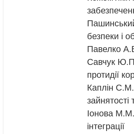
забезпечен
Пашинський
безпеки і о
Павелко А.
Савчук Ю.П.
протидії кор
Каплін С.М.
зайнятості 
Іонова М.М.
інтеграції