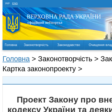
УКР
ENG
Головна
Законотворчість
Законодавство
Очищення вла
Головна
> Законотворчість > За
Картка законопроекту >
Проект Закону про вн
кодексу України та деяк