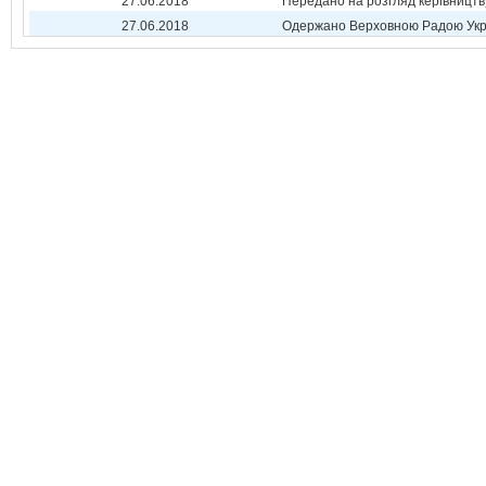
27.06.2018
Передано на розгляд керівництв
27.06.2018
Одержано Верховною Радою Укр