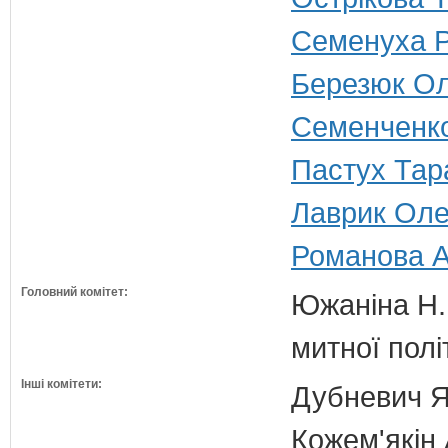
Семенуха Р
Березюк Ол
Семенченко
Пастух Тар
Лаврик Олег
Романова Ан
Головний комітет:
Южаніна Н.П
митної полі
Інші комітети:
Дубневич Я.
Кожем'якін 