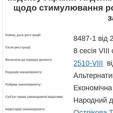
щодо стимулювання ро
з
Номер, дата реєстрації:
8487-1 від 
Сесія реєстрації:
8 сесія VII
Включено до порядку денного:
2510-VIII
ві
Редакція законопроекту:
Альтернати
Рубрика законопроекту:
Економічна
Суб'єкт права законодавчої ініціативи:
Народний д
Ініціатор(и) законопроекту:
Острікова Т