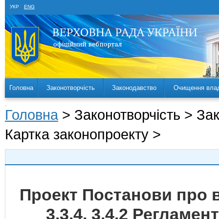
УКР
ENG
Головна
Законотворчість
Законодавство
Очищення вла
Головна
> Законотворчість > За
Картка законопроекту >
Проект Постанови про вн
3.3.4, 3.4.2 Регламе