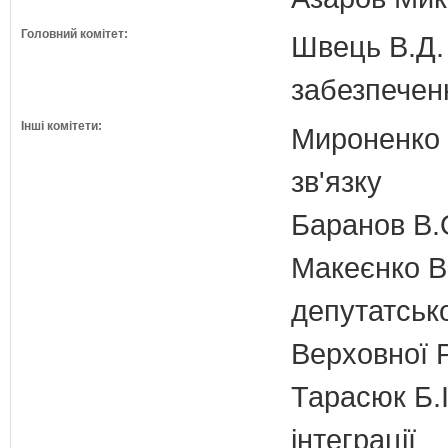
Головний комітет:
Швець В.Д. 
забезпечен
Інші комітети:
Мироненко М
зв'язку
Баранов В.
Макеєнко В.
депутатсько
Верховної 
Тарасюк Б.І
інтеграції