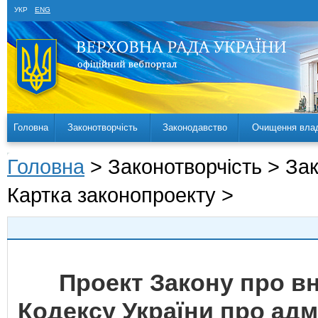
УКР
ENG
Головна
Законотворчість
Законодавство
Очищення вла
Головна
> Законотворчість > За
Картка законопроекту >
Проект Закону про вн
Кодексу України про ад