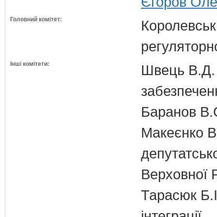
Єгоров Оле
Головний комітет:
Королевська
регуляторно
Інші комітети:
Швець В.Д. 
забезпечен
Баранов В.
Макеєнко В.
депутатсько
Верховної 
Тарасюк Б.І
інтеграції