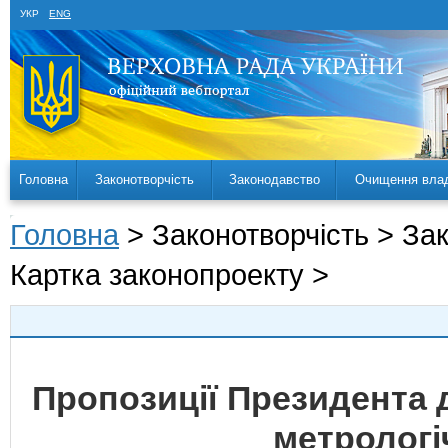
УКР
ENG
Головна
Законотворчість
Законодавство
Очищення вла
Головна
> Законотворчість > За
Картка законопроекту >
Пропозиції Президента 
метрологі