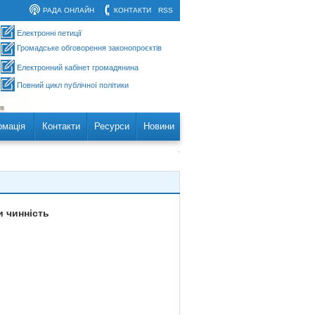
РАДА ОНЛАЙН
КОНТАКТИ
RSS
Електронні петиції
Громадське обговорення законопроєктів
Електронний кабінет громадянина
Повний цикл публічної політики
рмація
Контакти
Ресурси
Новини
и чинність