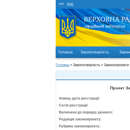
УКР
ENG
Головна
Законотворчість
Закон
Головна
> Законотворчість > Законопроекти
Проект За
Номер, дата реєстрації:
Сесія реєстрації:
Включено до порядку денного:
Редакція законопроекту:
Рубрика законопроекту: