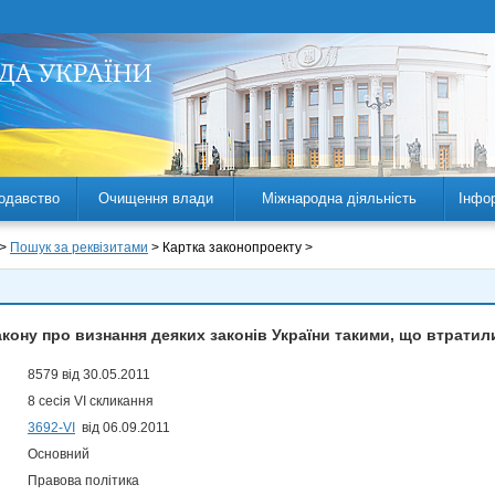
одавство
Очищення влади
Міжнародна діяльність
Інфо
 >
Пошук за реквізитами
> Картка законопроекту >
кону про визнання деяких законів України такими, що втратил
8579 від 30.05.2011
8 сесія VI скликання
3692-VI
від 06.09.2011
Основний
Правова політика