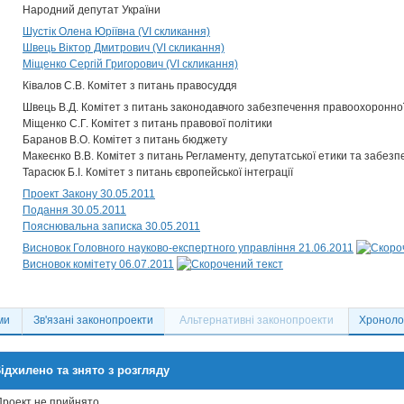
Народний депутат України
Шустік Олена Юріївна (VI скликання)
Швець Віктор Дмитрович (VI скликання)
Міщенко Сергій Григорович (VI скликання)
Ківалов С.В. Комітет з питань правосуддя
Швець В.Д. Комітет з питань законодавчого забезпечення правоохоронної
Міщенко С.Г. Комітет з питань правової політики
Баранов В.О. Комітет з питань бюджету
Макеєнко В.В. Комітет з питань Регламенту, депутатської етики та забезп
Тарасюк Б.І. Комітет з питань європейської інтеграції
Проект Закону 30.05.2011
Подання 30.05.2011
Пояснювальна записка 30.05.2011
Висновок Головного науково-експертного управління 21.06.2011
Висновок комітету 06.07.2011
ми
Зв'язані законопроекти
Альтернативні законопроекти
Хронолог
ідхилено та знято з розгляду
Проект не прийнято