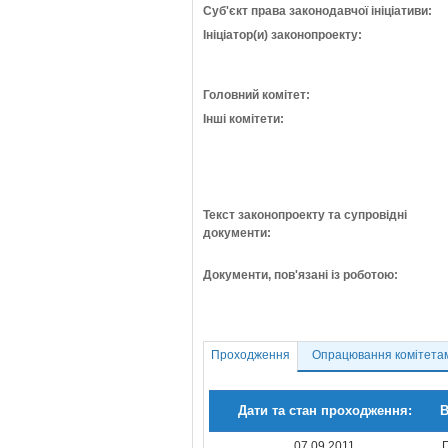
Суб'єкт права законодавчої ініціативи:
Ініціатор(и) законопроекту:
Головний комітет:
Інші комітети:
Текст законопроекту та супровідні
документи:
Документи, пов'язані із роботою:
Проходження
Опрацювання комітета
Дати та стан проходження:
В
07.09.2011