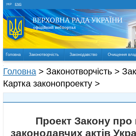
УКР
ENG
Головна
Законотворчість
Законодавство
Очищення вла
Головна
> Законотворчість > За
Картка законопроекту >
Проект Закону про 
законодавчих актів Укр