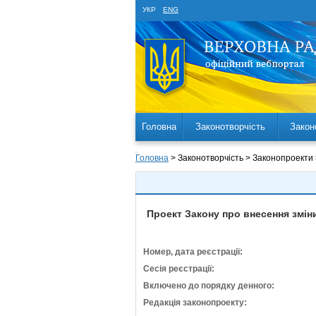
УКР
ENG
Головна
Законотворчість
Закон
Головна
> Законотворчість > Законопроекти
Проект Закону про внесення зміни
Номер, дата реєстрації:
Сесія реєстрації:
Включено до порядку денного:
Редакція законопроекту: