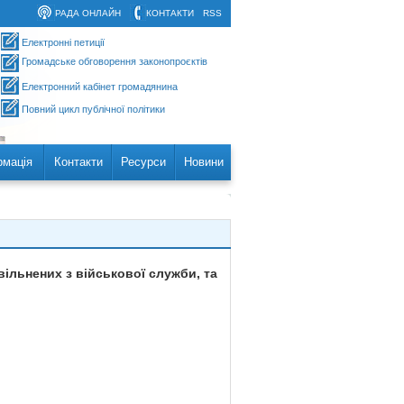
РАДА ОНЛАЙН
КОНТАКТИ
RSS
Електронні петиції
Громадське обговорення законопроєктів
Електронний кабінет громадянина
Повний цикл публічної політики
рмація
Контакти
Ресурси
Новини
вільнених з військової служби, та