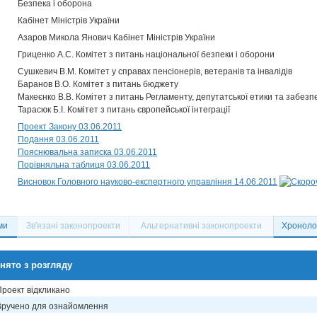
Безпека і оборона
Кабінет Міністрів України
Азаров Микола Янович Кабінет Міністрів України
Гриценко А.С. Комітет з питань національної безпеки і оборони
Сушкевич В.М. Комітет у справах пенсіонерів, ветеранів та інвалідів
Баранов В.О. Комітет з питань бюджету
Макеєнко В.В. Комітет з питань Регламенту, депутатської етики та забезп
Тарасюк Б.І. Комітет з питань європейської інтеграції
Проект Закону 03.06.2011
Подання 03.06.2011
Пояснювальна записка 03.06.2011
Порівняльна таблиця 03.06.2011
Висновок Головного науково-експертного управління 14.06.2011
ми
Зв'язані законопроекти
Альтернативні законопроекти
Хронолог
нято з розгляду
Проект відкликано
Вручено для ознайомлення