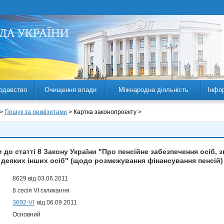
одавство
Очищення влади
Міжнародна діяльність
Інфо
 >
Пошук за реквізитами
> Картка законопроекту >
 до статті 8 Закону України "Про пенсійне забезпечення осіб, з
деяких інших осіб" (щодо розмежування фінансування пенсій)
8629 від 03.06.2011
8 сесія VI скликання
3692-VI
від 06.09.2011
Основний