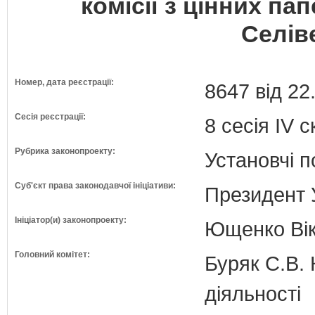
комісії з цінних па
Селіве
Номер, дата реєстрації:
8647 від 22
Сесія реєстрації:
8 сесія IV 
Рубрика законопроекту:
Установчі 
Суб'єкт права законодавчої ініціативи:
Президент 
Ініціатор(и) законопроекту:
Ющенко Вік
Головний комітет:
Буряк С.В. 
діяльності