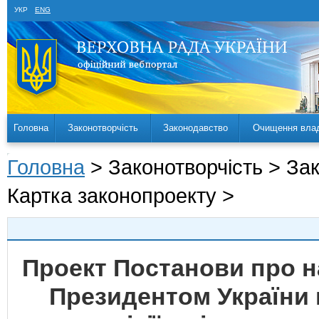
УКР
ENG
Головна
Законотворчість
Законодавство
Очищення вла
Головна
> Законотворчість > За
Картка законопроекту >
Проект Постанови про н
Президентом України 