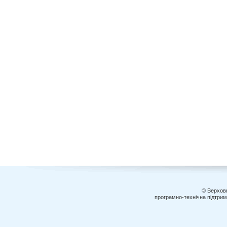
© Верховн
програмно-технічна підтри