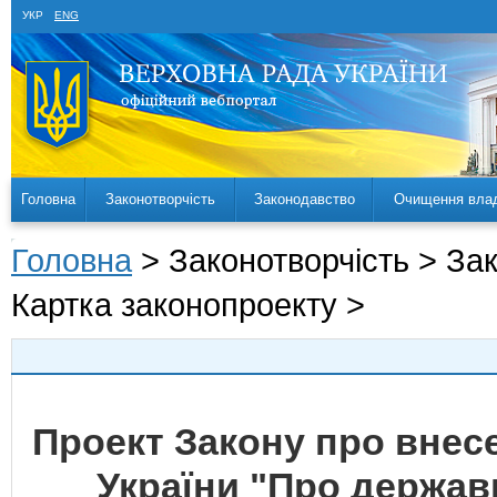
УКР
ENG
Головна
Законотворчість
Законодавство
Очищення вла
Головна
> Законотворчість > За
Картка законопроекту >
Проект Закону про внесе
України "Про держав