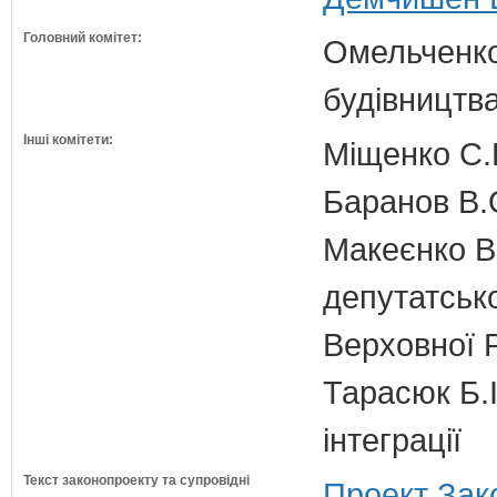
Головний комітет:
Омельченко
будівництв
Інші комітети:
Міщенко С.Г
Баранов В.
Макеєнко В.
депутатсько
Верховної 
Тарасюк Б.І
інтеграції
Текст законопроекту та супровідні
Проект Зак