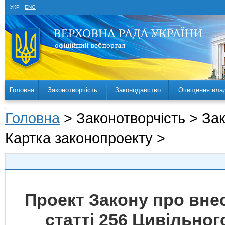
УКР
ENG
Головна
Законотворчість
Законодавство
Очищення вла
Головна
> Законотворчість > За
Картка законопроекту >
Проект Закону про вне
статті 256 Цивільно