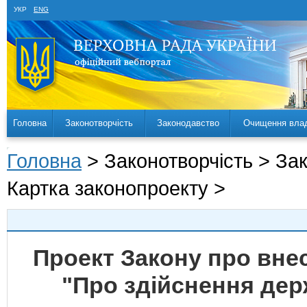
УКР
ENG
Головна
Законотворчість
Законодавство
Очищення вла
Головна
> Законотворчість > За
Картка законопроекту >
Проект Закону про внес
"Про здійснення дер