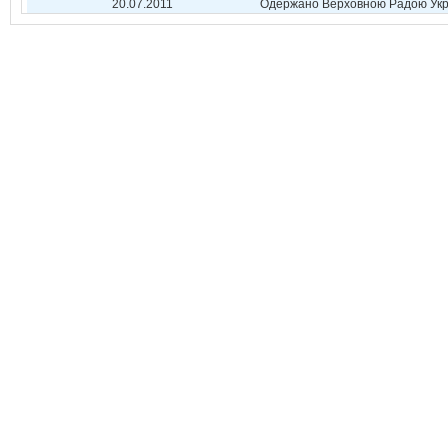
20.07.2011
Одержано Верховною Радою Укр