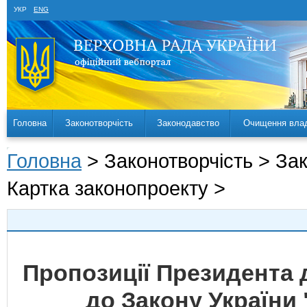
УКР
ENG
Головна
Законотворчість
Законодавство
Очищення вла
Головна
> Законотворчість > За
Картка законопроекту >
Пропозиції Президента 
до Закону України 