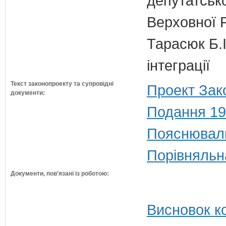
депутатсько
Верховної 
Тарасюк Б.І
інтеграції
Текст законопроекту та супровідні
Проект Зак
документи:
Подання 19
Пояснюваль
Порівняльн
Документи, пов'язані із роботою:
Висновок ко