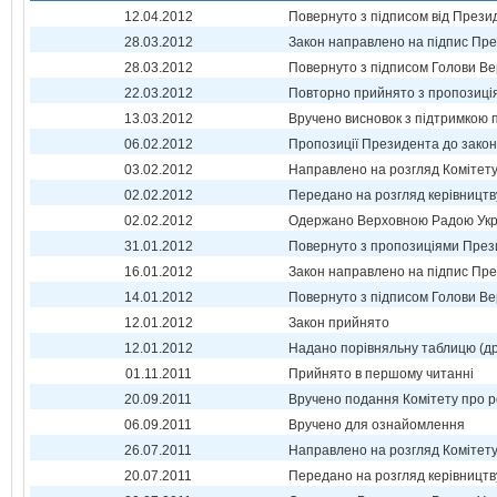
12.04.2012
Повернуто з підписом від Прези
28.03.2012
Закон направлено на підпис Пре
28.03.2012
Повернуто з підписом Голови Ве
22.03.2012
Повторно прийнято з пропозиц
13.03.2012
Вручено висновок з підтримкою 
06.02.2012
Пропозиції Президента до зако
03.02.2012
Направлено на розгляд Комітет
02.02.2012
Передано на розгляд керівництв
02.02.2012
Одержано Верховною Радою Укр
31.01.2012
Повернуто з пропозиціями През
16.01.2012
Закон направлено на підпис Пре
14.01.2012
Повернуто з підписом Голови Ве
12.01.2012
Закон прийнято
12.01.2012
Надано порівняльну таблицю (др
01.11.2011
Прийнято в першому читанні
20.09.2011
Вручено подання Комітету про р
06.09.2011
Вручено для ознайомлення
26.07.2011
Направлено на розгляд Комітет
20.07.2011
Передано на розгляд керівництв