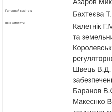
Азаров Мико
Головний комітет:
Бахтеєва Т.
Інші комітети:
Калетнік Г.
та земельн
Королевська
регуляторно
Швець В.Д. 
забезпечен
Баранов В.
Макеєнко В.