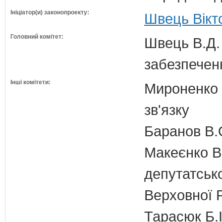
Ініціатор(и) законопроекту:
Швець Вікт
Головний комітет:
Швець В.Д. 
забезпечен
Інші комітети:
Мироненко М
зв'язку
Баранов В.
Макеєнко В.
депутатсько
Верховної 
Тарасюк Б.І