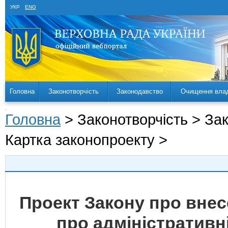
УКР
ENG
Головна
Законотворчість
Законодавство
Очищення вла
Головна
> Законотворчість > За
Картка законопроекту >
Проект Закону про внес
про адміністратив