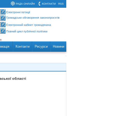
РАДА ОНЛАЙН
КОНТАКТИ
RSS
Електронні петиції
Громадське обговорення законопроєктів
Електронний кабінет громадянина
Повний цикл публічної політики
рмація
Контакти
Ресурси
Новини
аської області