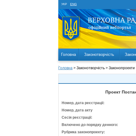
УКР
ENG
Головна
Законотворчість
Закон
Головна
> Законотворчість > Законопроекти
Проект Постан
Номер, дата реєстрації:
Номер, дата акту
Сесія реєстрації:
Включено до порядку денного:
Рубрика законопроекту: