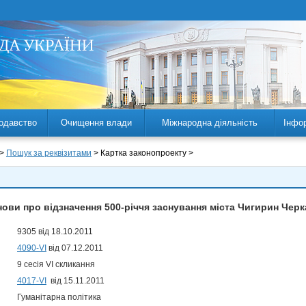
одавство
Очищення влади
Міжнародна діяльність
Інфо
 >
Пошук за реквізитами
> Картка законопроекту >
ови про відзначення 500-річчя заснування міста Чигирин Черк
9305 від 18.10.2011
4090-VI
від 07.12.2011
9 сесія VI скликання
4017-VI
від 15.11.2011
Гуманітарна політика