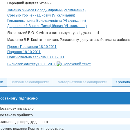
Народний депутат України
Томенко Микола Володимирович (VI скликання)
Єресько Ігор Геннадійович (VI скликання)
Геращенко Ірина Володимирівна (VI скликання)
Деревляний Василь Тимофійович (VI скликання)
Яворівський В.О. Комітет з питань культури і духовності
Макеєнко В.В. Комітет з питань Регламенту, депутатської етики та забезп
Проект Постанови 18.10.2011
Подання 18.10.2011
Пояснювальна записка 18.10.2011
Висновок комітету 02.11.2011
ми
Зв'язані законопроекти
Альтернативні законопроекти
Хронолог
останову підписано
Постанову підписано
Постанову прийнято
Включено до порядку денного
Вручено подання Комітету про розгляд