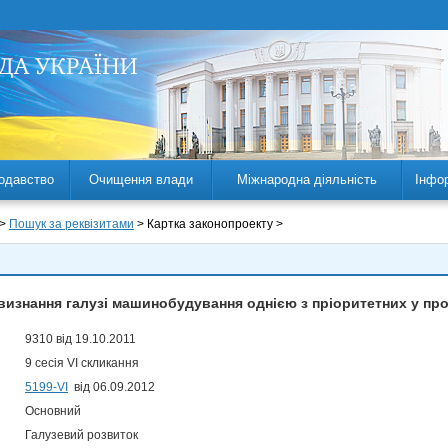
одавство
Очищення влади
Міжнародна діяльність
Інфо
 >
Пошук за реквізитами
> Картка законопроекту >
визнання галузі машинобудування однією з пріоритетних у пр
9310 від 19.10.2011
9 сесія VI скликання
5199-VI
від 06.09.2012
Основний
Галузевий розвиток