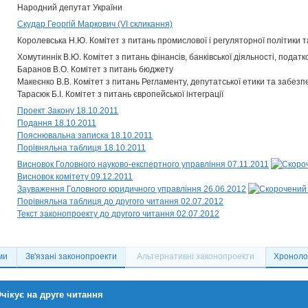
Народний депутат України
Скудар Георгій Маркович (VI скликання)
Королевська Н.Ю. Комітет з питань промислової і регуляторної політики 
Хомутиннік В.Ю. Комітет з питань фінансів, банківської діяльності, податк
Баранов В.О. Комітет з питань бюджету
Макеєнко В.В. Комітет з питань Регламенту, депутатської етики та забезп
Тарасюк Б.І. Комітет з питань європейської інтеграції
Проект Закону 18.10.2011
Подання 18.10.2011
Пояснювальна записка 18.10.2011
Порівняльна таблиця 18.10.2011
Висновок Головного науково-експертного управління 07.11.2011
Висновок комітету 09.12.2011
Зауваження Головного юридичного управління 26.06.2012
Порівняльна таблиця до другого читання 02.07.2012
Текст законопроекту до другого читання 02.07.2012
ми
Зв'язані законопроекти
Альтернативні законопроекти
Хронолог
чікує на друге читання