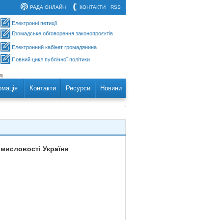
РАДА ОНЛАЙН
КОНТАКТИ
RSS
Електронні петиції
Громадське обговорення законопроєктів
Електронний кабінет громадянина
Повний цикл публічної політики
рмація
Контакти
Ресурси
Новини
омисловості України