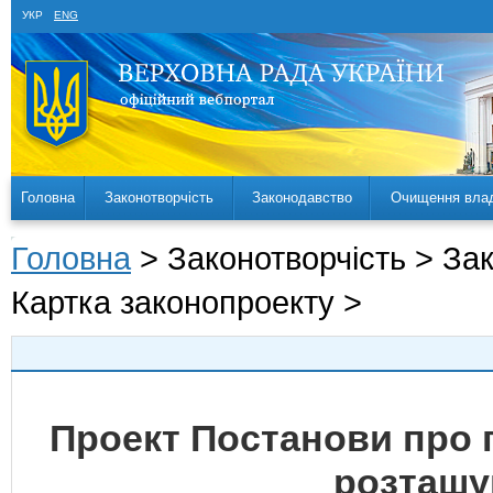
УКР
ENG
Головна
Законотворчість
Законодавство
Очищення вла
Головна
> Законотворчість > За
Картка законопроекту >
Проект Постанови про 
розташу