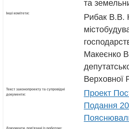
та земельн
Інші комітети:
Рибак В.В. 
містобудув
господарств
Макеєнко В.
депутатсько
Верховної 
Текст законопроекту та супровідні
Проект Пос
документи:
Подання 20
Пояснюваль
Документи, пов'язані із роботою: