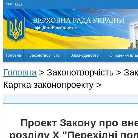
УКР
ENG
Головна
Законотворчість
Законодавство
Очищення вла
Головна
> Законотворчість > За
Картка законопроекту >
Проект Закону про вне
розділу Х "Перехідні п