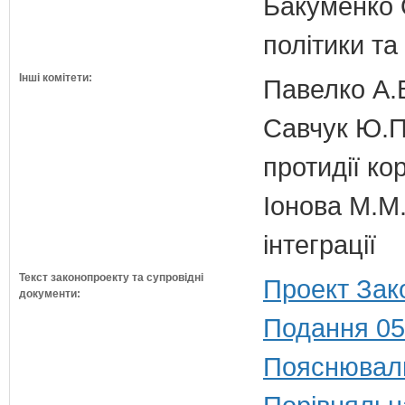
Бакуменко О
політики та
Інші комітети:
Павелко А.
Савчук Ю.П.
протидії кор
Іонова М.М.
інтеграції
Текст законопроекту та супровідні
Проект Зак
документи:
Подання 05
Пояснюваль