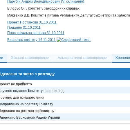
Парубій Андрій Володимирович (VI скликання)
Білорус О.Г. Комітет у закордонних справах
Макеєнко В.В. Комітет з питань Регламенту, депутатської етики та забезп
Проект Постанови 31.10.2011
Подання 31.10.2011
Пояснювальна записка 31.10.2011
Висновок комітету 16.11.2011
ми
Зв'язані законопроекти
Альтернативні законопроекти
Хронолог
ідхилено та знято з розгляду
Проект не прийнято
Вручено подання Комітету про розгляд
Вручено для ознайомлення
Направлено на розгляд Комітету
Передано на розгляд керівництву
Одержано Верховною Радою України