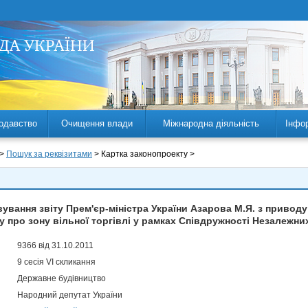
одавство
Очищення влади
Міжнародна діяльність
Інфо
 >
Пошук за реквізитами
> Картка законопроекту >
вання звіту Прем'єр-міністра України Азарова М.Я. з приводу
 про зону вільної торгівлі у рамках Співдружності Незалежн
9366 від 31.10.2011
9 сесія VI скликання
Державне будівництво
Народний депутат України