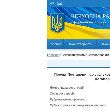
УКР
ENG
Головна
Законотворчість
Закон
Головна
> Законотворчість > Законопроекти
Проект Постанови про заслухову
Договору
Номер, дата реєстрації:
Сесія реєстрації:
Рубрика законопроекту:
Суб'єкт права законодавчої ініціативи: