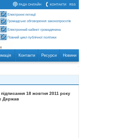
РАДА ОНЛАЙН
КОНТАКТИ
RSS
Електронні петиції
Громадське обговорення законопроєктів
Електронний кабінет громадянина
Повний цикл публічної політики
рмація
Контакти
Ресурси
Новини
 підписання 18 жовтня 2011 року
их Держав