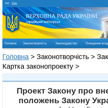
УКР
ENG
Головна
Законотворчість
Законодавство
Очищення вла
Головна
> Законотворчість > За
Картка законопроекту >
Проект Закону про вн
положень Закону Укра