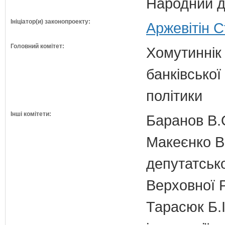
Народний д
Ініціатор(и) законопроекту:
Аржевітін 
Головний комітет:
Хомутиннік 
банківської
політики
Інші комітети:
Баранов В.
Макеєнко В.
депутатсько
Верховної 
Тарасюк Б.І