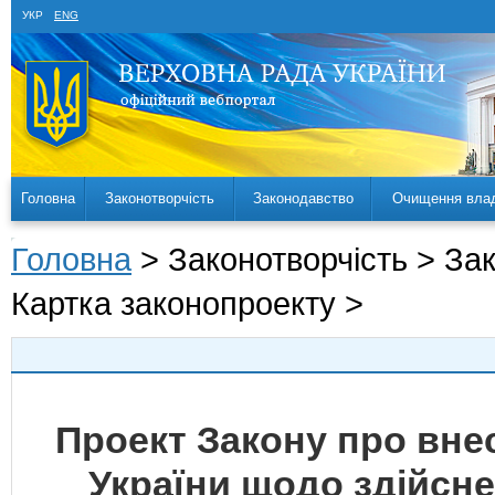
УКР
ENG
Головна
Законотворчість
Законодавство
Очищення вла
Головна
> Законотворчість > За
Картка законопроекту >
Проект Закону про внес
України щодо здійсн