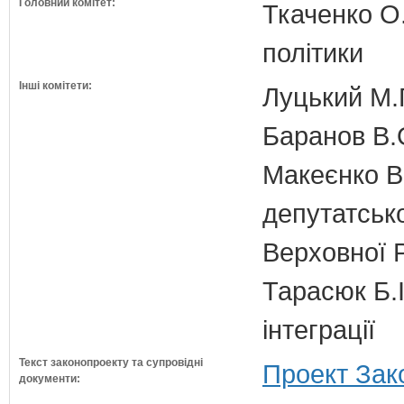
Головний комітет:
Ткаченко О.
політики
Інші комітети:
Луцький М.Г
Баранов В.
Макеєнко В.
депутатсько
Верховної 
Тарасюк Б.І
інтеграції
Текст законопроекту та супровідні
Проект Зак
документи: