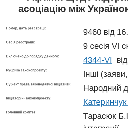
асоціацію між Україн
Номер, дата реєстрації:
9460 від 16
Сесія реєстрації:
9 сесія VI 
Включено до порядку денного:
4344-VI
від
Рубрика законопроекту:
Інші (заяви
Суб'єкт права законодавчої ініціативи:
Народний д
Ініціатор(и) законопроекту:
Катеринчук
Головний комітет:
Тарасюк Б.І