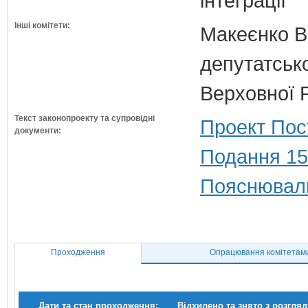
інтеграції
Інші комітети:
Макеєнко В.
депутатсько
Верховної 
Текст законопроекту та супровідні
Проект Пос
документи:
Подання 15
Пояснюваль
Проходження
Опрацювання комітетам
Дати та стан проходження:
Відхилено та знято з розгляд