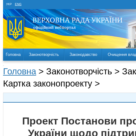
УКР
ENG
Головна
Законотворчість
Законодавство
Очищення вла
Головна
> Законотворчість > За
Картка законопроекту >
Проект Постанови пр
України щодо підтри