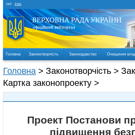
УКР
ENG
Головна
Законотворчість
Законодавство
Очищення вла
Головна
> Законотворчість > За
Картка законопроекту >
Проект Постанови пр
підвищення без