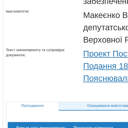
забезпечен
Інші комітети:
Макеєнко В.
депутатсько
Верховної 
Текст законопроекту та супровідні
Проект Пос
документи:
Подання 18
Пояснюваль
Проходження
Опрацювання комітетам
Дати та стан проходження:
Постанову підписано