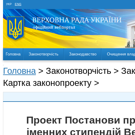
УКР
ENG
Головна
Законотворчість
Законодавство
Очищення вла
Головна
> Законотворчість > За
Картка законопроекту >
Проект Постанови пр
іменних стипендій В