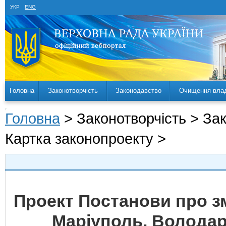
УКР
ENG
Головна
Законотворчість
Законодавство
Очищення вла
Головна
> Законотворчість > За
Картка законопроекту >
Проект Постанови про зм
Маріуполь, Володар