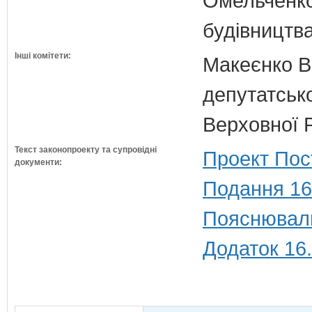
Омельченко
будівництв
Інші комітети:
Макеєнко В.
депутатсько
Верховної 
Текст законопроекту та супровідні
Проект Пос
документи:
Подання 16
Пояснюваль
Додаток 16