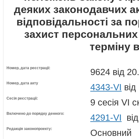
деяких законодавчих а
відповідальності за п
захист персональних
терміну 
Номер, дата реєстрації:
9624 від 20
Номер, дата акту
4343-VI
від
Сесія реєстрації:
9 сесія VI 
Включено до порядку денного:
4291-VI
від
Редакція законопроекту:
Основний