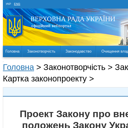
УКР
ENG
Головна
Законотворчість
Законодавство
Очищення вла
Головна
> Законотворчість > За
Картка законопроекту >
Проект Закону про вн
положень Закону Укра