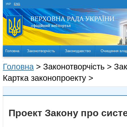
УКР
ENG
Головна
Законотворчість
Законодавство
Очищення вла
Головна
> Законотворчість > За
Картка законопроекту >
Проект Закону про сист