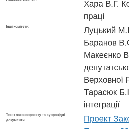
Головний комітет:
Хара В.Г. К
праці
Інші комітети:
Луцький М.Г
Баранов В.
Макеєнко В.
депутатсько
Верховної 
Тарасюк Б.І
інтеграції
Текст законопроекту та супровідні
Проект Зак
документи: