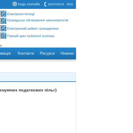
РАДА ОНЛАЙН
КОНТАКТИ
RSS
Електронні петиції
Громадське обговорення законопроєктів
Електронний кабінет громадянина
Повний цикл публічної політики
рмація
Контакти
Ресурси
Новини
існуючих податкових пільг)