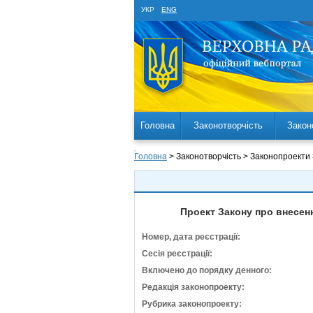
УКР
ENG
Головна
Законотворчість
Закон
Головна
> Законотворчість > Законопроекти
Проект Закону про внесенн
Номер, дата реєстрації:
Сесія реєстрації:
Включено до порядку денного:
Редакція законопроекту:
Рубрика законопроекту: