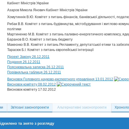
Кабінет Міністрів України
Азаров Микола Янович Кабінет Міністрів України
Хомутиннік В.Ю. Комітет з питань фінансів, банківської діяльності, податк
Рибак В.В. Комітет з питань будівництва, містобудування і житлово-комун
політики
Мартиненко М.В. Комітет з питань паливно-енергетичного комплексу, ядер
Баранов В.О. Комітет з питань бюджету
Макеєнко В.В. Комітет з питань Регламенту, депутатської етики та забезп
Тарасюк Б.І. Комітет з питань європейської інтеграції
Проект Закону 26.12.2011
Подання 26.12.2011
Пояснювальна записка 26.12.2011
Порівняльна таблиця 26.12.2011
Висновок Головного науково-експертного управління 13.01.2012
Висновок комітету 08.02.2012
Висновок комітету 17.02.2012
ми
Зв'язані законопроекти
Альтернативні законопроекти
Хронолог
ідхилено та знято з розгляду