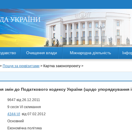
одавство
Очищення влади
Міжнародна діяльність
Інфо
 >
Пошук за реквізитами
> Картка законопроекту >
я змін до Податкового кодексу України (щодо упорядкування 
9647 від 26.12.2011
9 сесія VI скликання
4344-VI
від 07.02.2012
Основний
Економічна політика