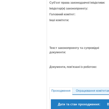
Суб'єкт права законодавчої ініціативи:
Ініціатор(и) законопроекту:
Головний комітет:
Інші комітети:
Текст законопроекту та супровідні
документи:
Документи, пов'язані із роботою:
Проходження
Опрацювання комітета
Дати та стан проходження:
В