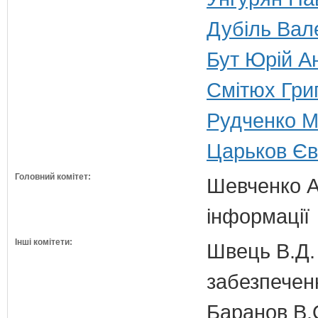
Дубіль Вал
Бут Юрій Ан
Смітюх Гри
Рудченко М
Царьков Євг
Головний комітет:
Шевченко А.
інформації
Інші комітети:
Швець В.Д. 
забезпечен
Баранов В.