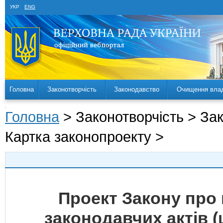
УКР
ENG
Головна
Законотворчість
Законодавство
Очищення вла
Головна
> Законотворчість > За
Картка законопроекту >
Проект Закону про 
законодавчих актів 