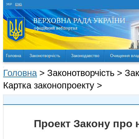
УКР
ENG
Головна
Законотворчість
Законодавство
Очищення вла
Головна
> Законотворчість > За
Картка законопроекту >
Проект Закону про 