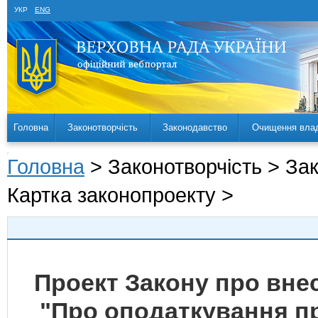
УКР
ENG
Головна
Законотворчість
Законодавство
Очищення вла
Головна
> Законотворчість > За
Картка законопроекту >
Проект Закону про внес
"Про оподаткування п