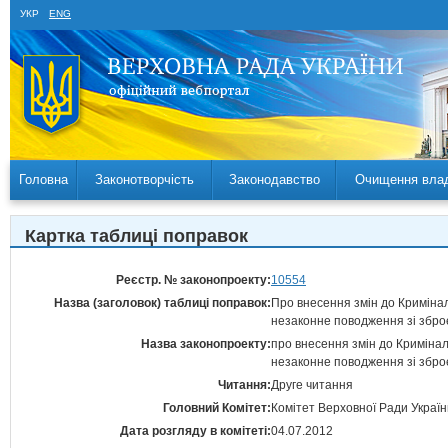
УКР
ENG
Головна
Законотворчість
Законодавство
Очищення вла
Картка таблиці поправок
Реєстр. № законопроекту:
10554
Назва (заголовок) таблиці поправок:
Про внесення змін до Кримінал
незаконне поводження зі збр
Назва законопроекту:
про внесення змін до Кримінал
незаконне поводження зі збр
Читання:
Друге читання
Головний Комітет:
Комітет Верховної Ради Україн
Дата розгляду в комітеті:
04.07.2012