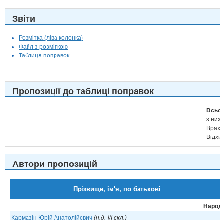
Звіти
Розмітка (ліва колонка)
Файл з розміткою
Таблиця поправок
Пропозиції до таблиці поправок
Всьо
з них
Врах
Відх
Автори пропозицій
Прізвище, ім'я, по батькові
Народ
Кармазін Юрій Анатолійович
(н.д. VI скл.)