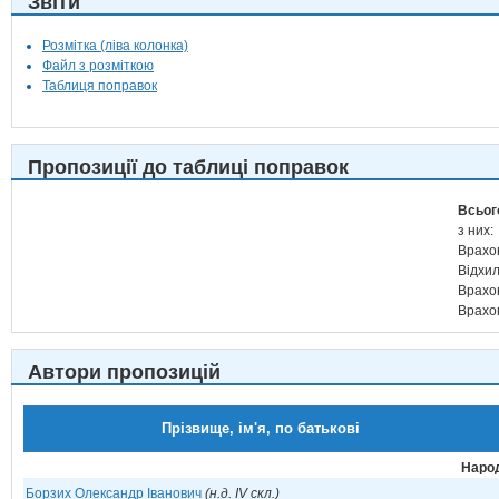
Звіти
Розмітка (ліва колонка)
Файл з розміткою
Таблиця поправок
Пропозиції до таблиці поправок
Всьог
з них:
Врахо
Відхи
Врахо
Врахо
Автори пропозицій
Прізвище, ім'я, по батькові
Народ
Борзих Олександр Іванович
(н.д. IV скл.)