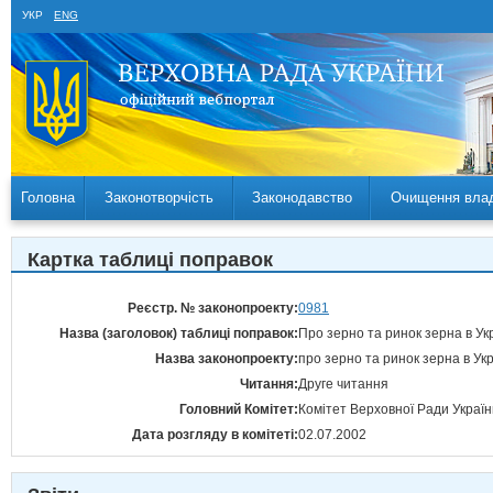
УКР
ENG
Головна
Законотворчість
Законодавство
Очищення вла
Картка таблиці поправок
Реєстр. № законопроекту:
0981
Назва (заголовок) таблиці поправок:
Про зерно та ринок зерна в Укр
Назва законопроекту:
про зерно та ринок зерна в Укр
Читання:
Друге читання
Головний Комітет:
Комітет Верховної Ради Україн
Дата розгляду в комітеті:
02.07.2002