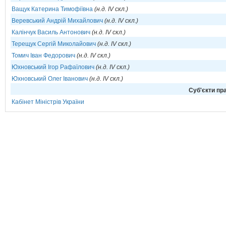
Ващук Катерина Тимофіївна
(н.д. IV скл.)
Веревський Андрій Михайлович
(н.д. IV скл.)
Калінчук Василь Антонович
(н.д. IV скл.)
Терещук Сергій Миколайович
(н.д. IV скл.)
Томич Іван Федорович
(н.д. IV скл.)
Юхновський Ігор Рафаїлович
(н.д. IV скл.)
Юхновський Олег Іванович
(н.д. IV скл.)
Cуб'єкти пра
Кабінет Міністрів України