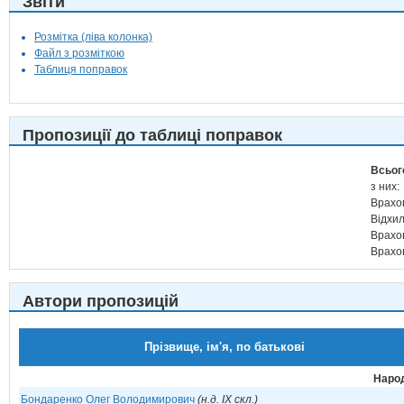
Звіти
Розмітка (ліва колонка)
Файл з розміткою
Таблиця поправок
Пропозиції до таблиці поправок
Всьог
з них:
Врахо
Відхи
Врахо
Врахо
Автори пропозицій
Прізвище, ім'я, по батькові
Народ
Бондаренко Олег Володимирович
(н.д. IX скл.)