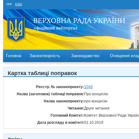
УКР
ENG
Головна
Законотворчість
Законодавство
Очищення вла
Картка таблиці поправок
Реєстр. № законопроекту:
1046
Назва (заголовок) таблиці поправок:
Про концесію
Назва законопроекту:
про концесію
Читання:
Друге читання
Головний Комітет:
Комітет Верховної Ради Україн
Дата розгляду в комітеті:
01.10.2019