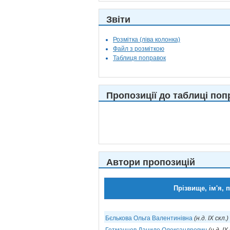
Звіти
Розмітка (ліва колонка)
Файл з розміткою
Таблиця поправок
Пропозиції до таблиці поп
Автори пропозицій
Прізвище, ім'я, 
Бєлькова Ольга Валентинівна
(н.д. IX скл.)