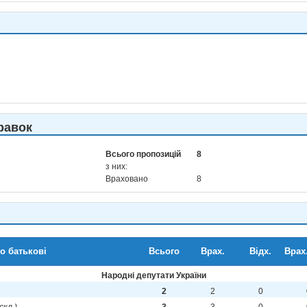
равок
Всього пропозицій
8
з них:
Враховано
8
по батькові
Всього
Врах.
Відх.
Врах.
Народні депутати України
2
2
0