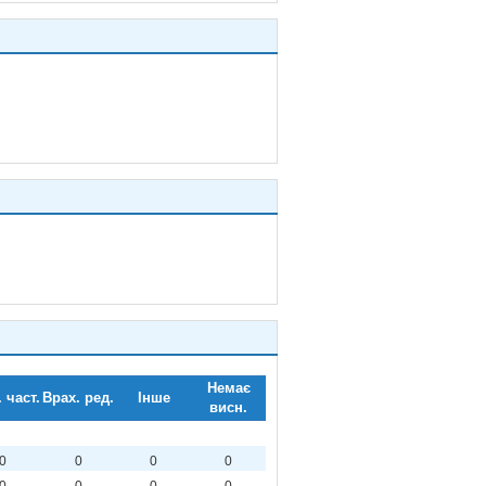
Немає
 част.
Врах. ред.
Інше
висн.
0
0
0
0