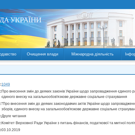
одавство
Очищення влади
Міжнародна діяльність
Інфо
:
1049
:
Про внесення змін до деяких законів України щодо запровадження єдиного рах
єдиного внеску на загальнообов'язкове державне соціальне страхування
:
"Про внесення змін до деяких законодавчих актів України щодо запровадженн
зборів, єдиного внеску на загальнообов'язкове державне соціальне страхува
:
Друге читання
:
Комітет Верховної Ради України з питань фінансів, податкової та митної полі
:
03.10.2019