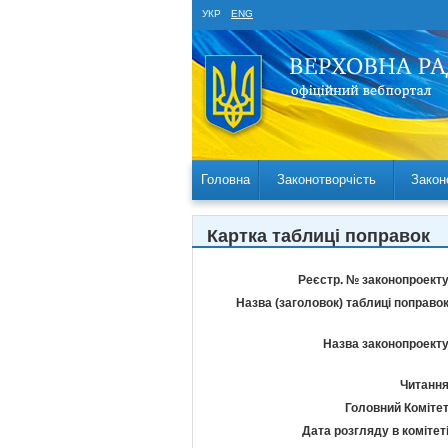
УКР
ENG
Головна
Законотворчість
Закон
Картка таблиці поправок
Реєстр. № законопроекту
Назва (заголовок) таблиці поправок
Назва законопроекту
Читання
Головний Комітет
Дата розгляду в комітеті