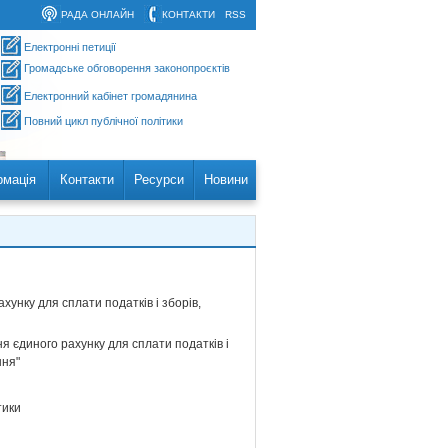
РАДА ОНЛАЙН
КОНТАКТИ
RSS
Електронні петиції
Громадське обговорення законопроєктів
Електронний кабінет громадянина
Повний цикл публічної політики
рмація
Контакти
Ресурси
Новини
унку для сплати податків і зборів,
я єдиного рахунку для сплати податків і
ння"
тики