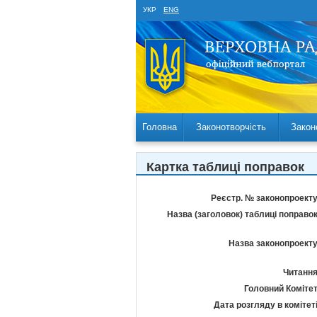
УКР
ENG
Головна
Законотворчість
Закон
Картка таблиці поправок
Реєстр. № законопроекту
Назва (заголовок) таблиці поправок
Назва законопроекту
Читання
Головний Комітет
Дата розгляду в комітеті