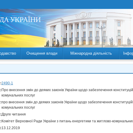
одавство
Очищення влади
Міжнародна діяльність
Інфо
:
2490-1
:
Про внесення змін до деяких законів України щодо забезпечення конституці
комунальних послуг
:
про внесення змін до деяких законів України щодо забезпечення конституцій
комунальних послуг
:
Друге читання
:
Комітет Верховної Ради України з питань енергетики та житлово-комунальни
:
13.12.2019