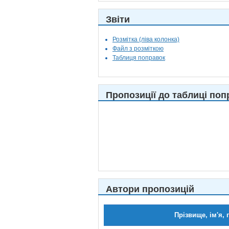
Звіти
Розмітка (ліва колонка)
Файл з розміткою
Таблиця поправок
Пропозиції до таблиці поп
Автори пропозицій
Прізвище, ім'я, 