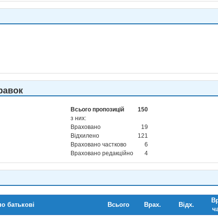
равок
Всього пропозицій
150
з них:
Враховано
19
Відхилено
121
Враховано частково
6
Враховано редакційно
4
Вр
по батькові
Всього
Врах.
Відх.
ч