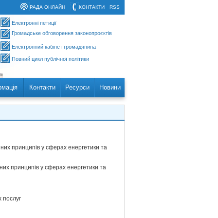
РАДА ОНЛАЙН
КОНТАКТИ
RSS
Електронні петиції
Громадське обговорення законопроєктів
Електронний кабінет громадянина
Повний цикл публічної політики
рмація
Контакти
Ресурси
Новини
йних принципів у сферах енергетики та
них принципів у сферах енергетики та
х послуг