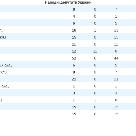
Народні депутати України
8
0
7
4
0
1
6
0
5
л.)
16
1
13
скл.)
15
0
15
11
0
11
12
11
0
52
6
44
 IX скл.)
6
0
5
скл.)
8
0
7
21
0
21
X скл.)
1
0
1
3
0
3
.)
1
1
0
15
0
15
15
0
15