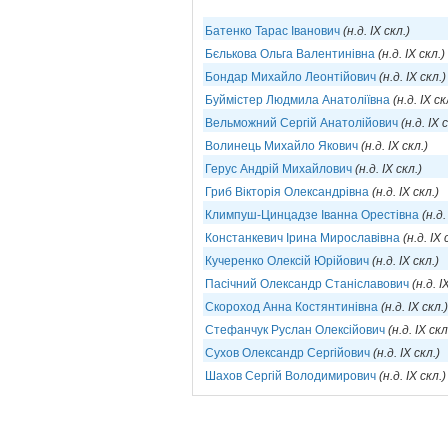
Батенко Тарас Іванович
(н.д. IX скл.)
Бєлькова Ольга Валентинівна
(н.д. IX скл.)
Бондар Михайло Леонтійович
(н.д. IX скл.)
Буймістер Людмила Анатоліївна
(н.д. IX ск
Вельможний Сергій Анатолійович
(н.д. IX 
Волинець Михайло Якович
(н.д. IX скл.)
Герус Андрій Михайлович
(н.д. IX скл.)
Гриб Вікторія Олександрівна
(н.д. IX скл.)
Климпуш-Цинцадзе Іванна Орестівна
(н.д.
Констанкевич Ірина Мирославівна
(н.д. IX 
Кучеренко Олексій Юрійович
(н.д. IX скл.)
Пасічний Олександр Станіславович
(н.д. I
Скороход Анна Костянтинівна
(н.д. IX скл.)
Стефанчук Руслан Олексійович
(н.д. IX скл
Сухов Олександр Сергійович
(н.д. IX скл.)
Шахов Сергій Володимирович
(н.д. IX скл.)