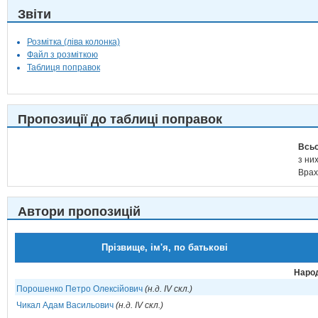
Звіти
Розмітка (ліва колонка)
Файл з розміткою
Таблиця поправок
Пропозиції до таблиці поправок
Всьо
з них
Врах
Автори пропозицій
Прізвище, ім'я, по батькові
Народ
Порошенко Петро Олексійович
(н.д. IV скл.)
Чикал Адам Васильович
(н.д. IV скл.)