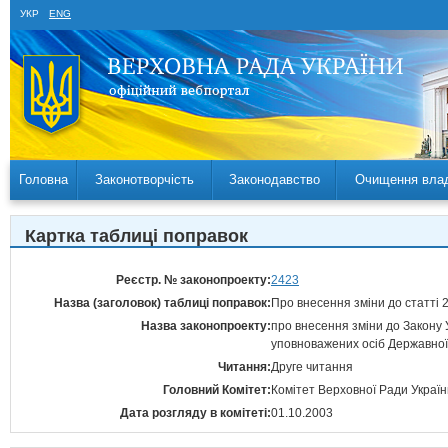
УКР
ENG
Головна
Законотворчість
Законодавство
Очищення вла
Картка таблиці поправок
Реєстр. № законопроекту:
2423
Назва (заголовок) таблиці поправок:
Про внесення зміни до статті 
Назва законопроекту:
про внесення зміни до Закону 
уповноважених осіб Державної 
Читання:
Друге читання
Головний Комітет:
Комітет Верховної Ради Україн
Дата розгляду в комітеті:
01.10.2003