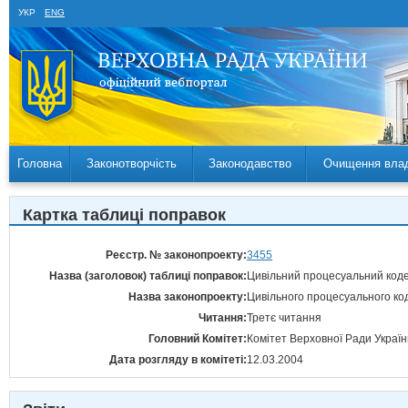
УКР
ENG
Головна
Законотворчість
Законодавство
Очищення вла
Картка таблиці поправок
Реєстр. № законопроекту:
3455
Назва (заголовок) таблиці поправок:
Цивільний процесуальний коде
Назва законопроекту:
Цивільного процесуального код
Читання:
Третє читання
Головний Комітет:
Комітет Верховної Ради Україн
Дата розгляду в комітеті:
12.03.2004