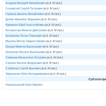
Асадчев Валерій Михайлович
(н.д. IV скл.)
Головатий Сергій Петрович
(н.д. IV скл.)
Горбаль Василь Михайлович
(н.д. IV скл.)
Добкін Михайло Маркович
(н.д. IV скл.)
Кармазін Юрій Анатолійович
(н.д. IV скл.)
Катеринчук Микола Дмитрович
(н.д. IV скл.)
Кузьменко Петро Павлович
(н.д. IV скл.)
Мусіяка Віктор Лаврентійович
(н.д. IV скл.)
Оніщук Микола Васильович
(н.д. IV скл.)
Онопенко Василь Васильович
(н.д. IV скл.)
Семенюк Валентина Петрівна
(н.д. IV скл.)
Сіренко Василь Федорович
(н.д. IV скл.)
Слабенко Сергій Іванович
(н.д. IV скл.)
Тимошенко Юлія Володимирівна
(н.д. IV скл.)
Cуб'єкти пра
Національний банк України