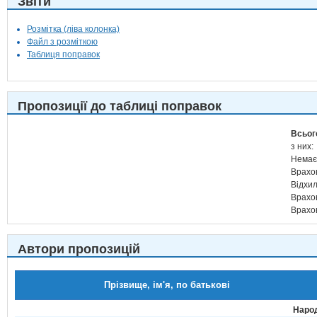
Звіти
Розмітка (ліва колонка)
Файл з розміткою
Таблиця поправок
Пропозиції до таблиці поправок
Всьог
з них:
Немає
Врахо
Відхи
Врахо
Врахо
Автори пропозицій
Прізвище, ім'я, по батькові
Народ