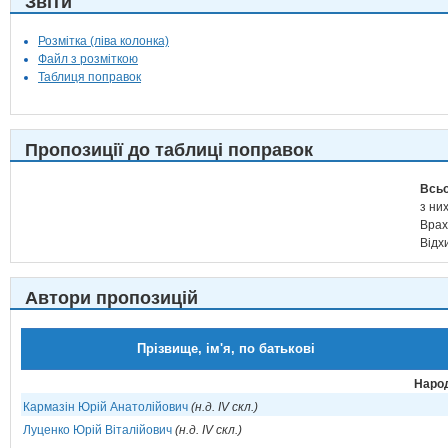
Звіти
Розмітка (ліва колонка)
Файл з розміткою
Таблиця поправок
Пропозиції до таблиці поправок
Всьо
з них
Врах
Відх
Автори пропозицій
Прізвище, ім'я, по батькові
Народ
Кармазін Юрій Анатолійович
(н.д. IV скл.)
Луценко Юрій Віталійович
(н.д. IV скл.)