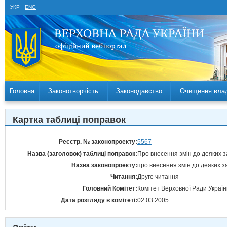
УКР
ENG
Головна
Законотворчість
Законодавство
Очищення вла
Картка таблиці поправок
Реєстр. № законопроекту:
5567
Назва (заголовок) таблиці поправок:
Про внесення змін до деяких за
Назва законопроекту:
про внесення змін до деяких за
Читання:
Друге читання
Головний Комітет:
Комітет Верховної Ради Україн
Дата розгляду в комітеті:
02.03.2005