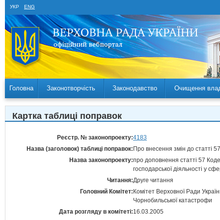
УКР
ENG
Головна
Законотворчість
Законодавство
Очищення вла
Картка таблиці поправок
Реєстр. № законопроекту:
4183
Назва (заголовок) таблиці поправок:
Про внесення змін до статті 5
Назва законопроекту:
про доповнення статті 57 Коде
господарської діяльності у сф
Читання:
Друге читання
Головний Комітет:
Комітет Верховної Ради України
Чорнобильської катастрофи
Дата розгляду в комітеті:
16.03.2005