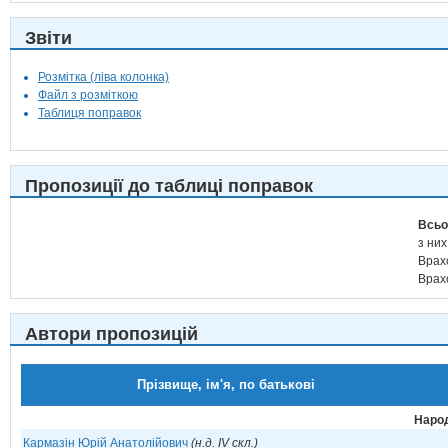
Звіти
Розмітка (ліва колонка)
Файл з розміткою
Таблиця поправок
Пропозиції до таблиці поправок
Всьо
з них
Врах
Врах
Автори пропозицій
Прізвище, ім'я, по батькові
Народ
Кармазін Юрій Анатолійович
(н.д. IV скл.)