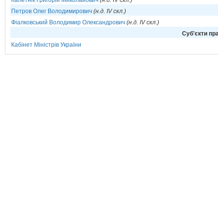
Калетнік Григорій Миколайович
(н.д. IV скл.)
Петров Олег Володимирович
(н.д. IV скл.)
Фіалковський Володимир Олександрович
(н.д. IV скл.)
Cуб'єкти пра
Кабінет Міністрів України