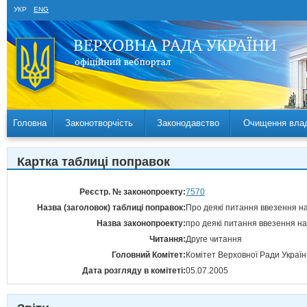
УКР
ENG
Головна
Законотворчість
Законодавство
Очищення вла
Картка таблиці поправок
Реєстр. № законопроекту:
7570
Назва (заголовок) таблиці поправок:
Про деякі питання ввезення н
Назва законопроекту:
про деякі питання ввезення на
Читання:
Друге читання
Головний Комітет:
Комітет Верховної Ради України
Дата розгляду в комітеті:
05.07.2005