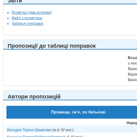
Звіти
Розмітка (ліва колонка)
Файл з розміткою
Таблиця поправок
Пропозиції до таблиці поправок
Всьо
з них
Врах
Відх
Врах
Автори пропозицій
Прізвище, ім'я, по батькові
Народ
Васадзе Таріел Шакрович
(н.д. IV скл.)