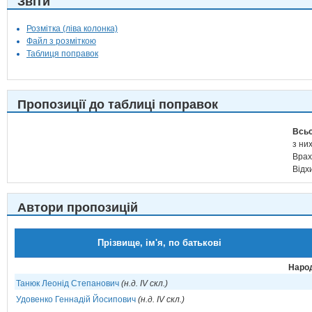
Звіти
Розмітка (ліва колонка)
Файл з розміткою
Таблиця поправок
Пропозиції до таблиці поправок
Всьо
з них
Врах
Відх
Автори пропозицій
Прізвище, ім'я, по батькові
Народ
Танюк Леонід Степанович
(н.д. IV скл.)
Удовенко Геннадій Йосипович
(н.д. IV скл.)