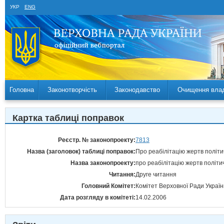
УКР
ENG
Головна
Законотворчість
Законодавство
Очищення вла
Картка таблиці поправок
Реєстр. № законопроекту:
7813
Назва (заголовок) таблиці поправок:
Про реабілітацію жертв політи
Назва законопроекту:
про реабілітацію жертв політи
Читання:
Друге читання
Головний Комітет:
Комітет Верховної Ради Україн
Дата розгляду в комітеті:
14.02.2006