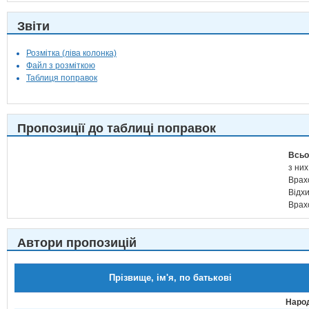
Звіти
Розмітка (ліва колонка)
Файл з розміткою
Таблиця поправок
Пропозиції до таблиці поправок
Всьо
з них
Врах
Відх
Врах
Автори пропозицій
Прізвище, ім'я, по батькові
Народ