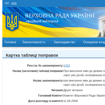
УКР
ENG
Головна
Законотворчість
Законодавство
Очищення вла
Картка таблиці поправок
Реєстр. № законопроекту:
1452
Назва (заголовок) таблиці поправок:
Про внесення змін до деяких за
сиріт або дітей, позбавлених б
Назва законопроекту:
про внесення змін до деяких за
сиріт або дітей, позбавлених б
Читання:
Друге читання
Головний Комітет:
Комітет Верховної Ради України
Дата розгляду в комітеті:
11.06.2008