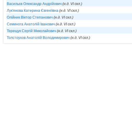
Васильєв Олександр Андрійович
(н.д. VI скл.)
Лук'янова Катерина Євгеніївна
(н.д. VI скл.)
Олійник Віктор Степанович
(н.д. VI скл.)
Семинога Анатолій Іванович
(н.д. VI скл.)
Терещук Сергій Миколайович
(н.д. VI скл.)
Толстоухов Анатолій Володимирович
(н.д. VI скл.)