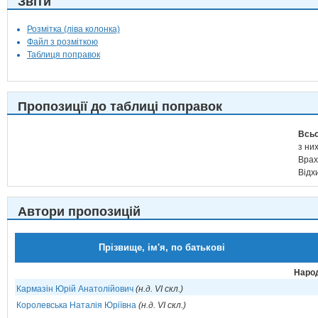
Звіти
Розмітка (ліва колонка)
Файл з розміткою
Таблиця поправок
Пропозиції до таблиці поправок
Всьо
з них
Врах
Відх
Автори пропозицій
Прізвище, ім'я, по батькові
Народ
Кармазін Юрій Анатолійович
(н.д. VI скл.)
Королевська Наталія Юріївна
(н.д. VI скл.)