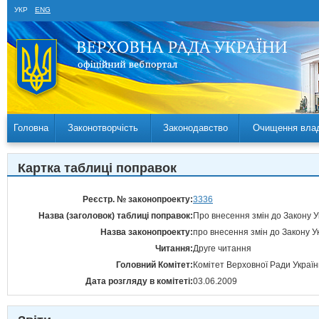
УКР
ENG
Головна
Законотворчість
Законодавство
Очищення вла
Картка таблиці поправок
Реєстр. № законопроекту:
3336
Назва (заголовок) таблиці поправок:
Про внесення змін до Закону Ук
Назва законопроекту:
про внесення змін до Закону У
Читання:
Друге читання
Головний Комітет:
Комітет Верховної Ради Україн
Дата розгляду в комітеті:
03.06.2009