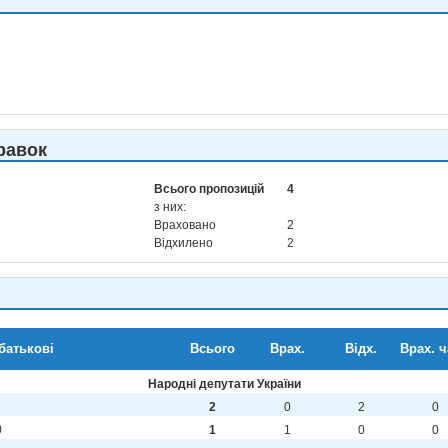
равок
Всього пропозицій
4
з них:
Враховано
2
Відхилено
2
 батькові
Всього
Врах.
Відх.
Врах. ч
Народні депутати України
2
0
2
0
)
1
1
0
0