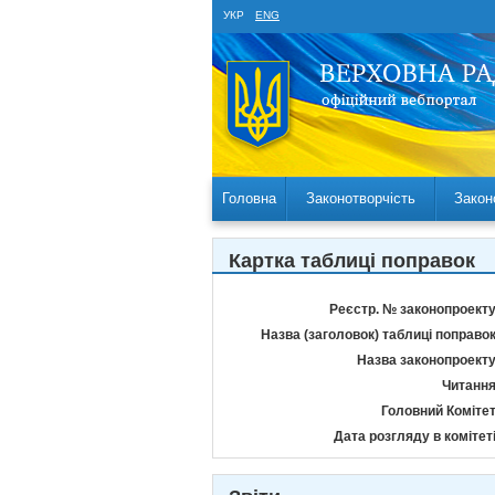
УКР
ENG
Головна
Законотворчість
Закон
Картка таблиці поправок
Реєстр. № законопроекту
Назва (заголовок) таблиці поправок
Назва законопроекту
Читання
Головний Комітет
Дата розгляду в комітеті