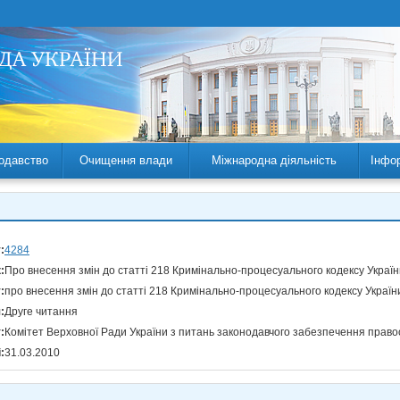
одавство
Очищення влади
Міжнародна діяльність
Інфо
:
4284
:
Про внесення змін до статті 218 Кримінально-процесуального кодексу України
:
про внесення змін до статті 218 Кримінально-процесуального кодексу України
:
Друге читання
:
Комітет Верховної Ради України з питань законодавчого забезпечення право
:
31.03.2010