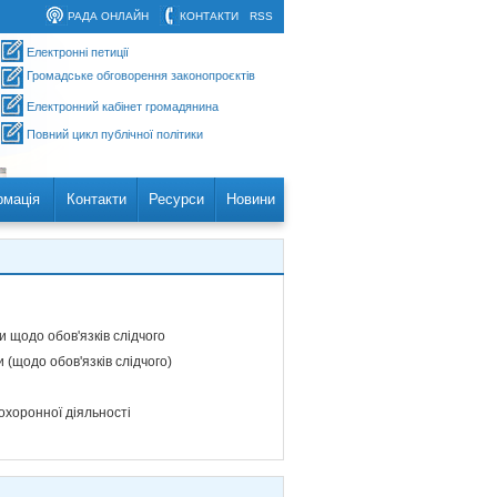
РАДА ОНЛАЙН
КОНТАКТИ
RSS
Електронні петиції
Громадське обговорення законопроєктів
Електронний кабінет громадянина
Повний цикл публічної політики
рмація
Контакти
Ресурси
Новини
 щодо обов'язків слідчого
 (щодо обов'язків слідчого)
охоронної діяльності