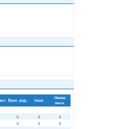
Немає
аст.
Врах. ред.
Інше
висн.
0
0
0
0
0
0