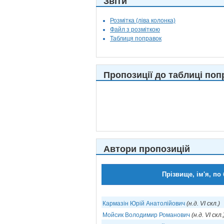
Звіти
Розмітка (ліва колонка)
Файл з розміткою
Таблиця поправок
Пропозиції до таблиці поп
Автори пропозицій
Прізвище, ім'я, по
Кармазін Юрій Анатолійович
(н.д. VI скл.)
Мойсик Володимир Романович
(н.д. VI скл.