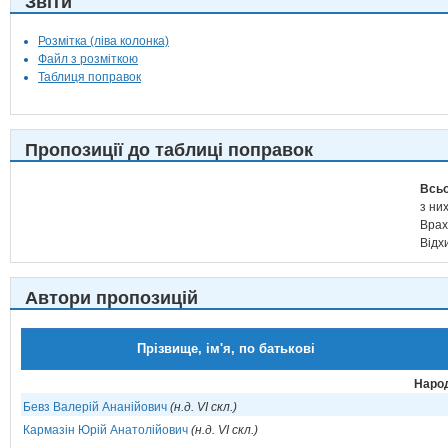
Звіти
Розмітка (ліва колонка)
Файл з розміткою
Таблиця поправок
Пропозиції до таблиці поправок
Всьо
з них
Врах
Відх
Автори пропозицій
Прізвище, ім'я, по батькові
Народ
Бевз Валерій Ананійович
(н.д. VI скл.)
Кармазін Юрій Анатолійович
(н.д. VI скл.)