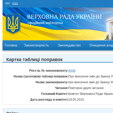
УКР
ENG
Головна
Законотворчість
Законодавство
Очищення вла
Картка таблиці поправок
Реєстр. № законопроекту:
4438
Назва (заголовок) таблиці поправок:
Про внесення змін до Закону У
Назва законопроекту:
про внесення змін до Закону У
Читання:
Повторне друге читання
Головний Комітет:
Комітет Верховної Ради Україн
Дата розгляду в комітеті:
19.05.2010