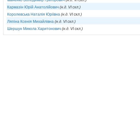
Іваненко Володимир Григорович
(н.д. VI скл.)
Кармазін Юрій Анатолійович
(н.д. VI скл.)
Королевська Наталія Юріївна
(н.д. VI скл.)
Ляпіна Ксенія Михайлівна
(н.д. VI скл.)
Шершун Микола Харитонович
(н.д. VI скл.)