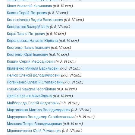
Кінах Анатолій Кирилович
(н.д. VI скл.)
Клюєв Сергій Петрович
(н.д. VI скл.)
Колесніченко Вадим Васильович
(н.д. VI скл.)
Коновалюк Валерій Ілліч
(н.д. VI скл.)
Корж Павло Петрович
(н.д. VI скл.)
Королевська Наталія Юріївна
(н.д. VI скл.)
Костенко Павло Іванович
(н.д. VI скл.)
Костенко Юрій Іванович
(н.д. VI скл.)
Кошин Сергій Мефодійович
(н.д. VI скл.)
Кравченко Микола Васильович
(н.д. VI скл.)
Лелюк Олексій Володимирович
(н.д. VI скл.)
Логвиненко Олексій Степанович
(н.д. VI скл.)
Луцький Максим Георгійович
(н.д. VI скл.)
Ляпіна Ксенія Михайлівна
(н.д. VI скл.)
Майборода Сергій Федотович
(н.д. VI скл.)
Мартиненко Микола Володимирович
(н.д. VI скл.)
Марущенко Володимир Станіславович
(н.д. VI скл.)
Мельник Петро Володимирович
(н.д. VI скл.)
Мірошниченко Юрій Романович
(н.д. VI скл.)