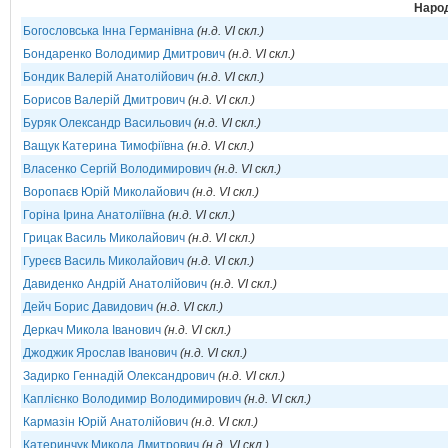
Народ
Богословська Інна Германівна
(н.д. VI скл.)
Бондаренко Володимир Дмитрович
(н.д. VI скл.)
Бондик Валерій Анатолійович
(н.д. VI скл.)
Борисов Валерій Дмитрович
(н.д. VI скл.)
Буряк Олександр Васильович
(н.д. VI скл.)
Ващук Катерина Тимофіївна
(н.д. VI скл.)
Власенко Сергій Володимирович
(н.д. VI скл.)
Воропаєв Юрій Миколайович
(н.д. VI скл.)
Горіна Ірина Анатоліївна
(н.д. VI скл.)
Грицак Василь Миколайович
(н.д. VI скл.)
Гуреєв Василь Миколайович
(н.д. VI скл.)
Давиденко Андрій Анатолійович
(н.д. VI скл.)
Дейч Борис Давидович
(н.д. VI скл.)
Деркач Микола Іванович
(н.д. VI скл.)
Джоджик Ярослав Іванович
(н.д. VI скл.)
Задирко Геннадій Олександрович
(н.д. VI скл.)
Каплієнко Володимир Володимирович
(н.д. VI скл.)
Кармазін Юрій Анатолійович
(н.д. VI скл.)
Катеринчук Микола Дмитрович
(н.д. VI скл.)