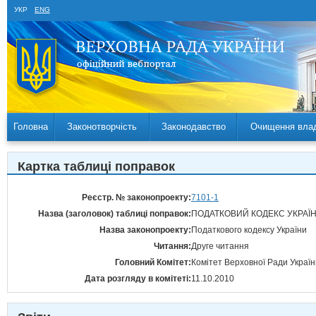
УКР
ENG
Головна
Законотворчість
Законодавство
Очищення вла
Картка таблиці поправок
Реєстр. № законопроекту:
7101-1
Назва (заголовок) таблиці поправок:
ПОДАТКОВИЙ КОДЕКС УКРАЇНИ.
Назва законопроекту:
Податкового кодексу України
Читання:
Друге читання
Головний Комітет:
Комітет Верховної Ради Україн
Дата розгляду в комітеті:
11.10.2010