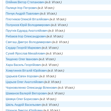
Олійник Віктор Степанович
(н.д. VI скл.)
Палиця Ігор Петрович
(н.д. VI скл.)
Пінчук Андрій Павлович
(н.д. VI скл.)
Плотніков Олексій Віталійович
(н.д. VI скл.)
Полунєєв Юрій Володимирович
(н.д. VI скл.)
Прутнік Едуард Анатолійович
(н.д. VI скл.)
Рибаков Ігор Олександрович
(н.д. VI скл.)
Святаш Дмитро Володимирович
(н.д. VI скл.)
Скудар Георгій Маркович
(н.д. VI скл.)
Сухий Ярослав Михайлович
(н.д. VI скл.)
Тищенко Олег Іванович
(н.д. VI скл.)
Хара Василь Георгійович
(н.д. VI скл.)
Хомутиннік Віталій Юрійович
(н.д. VI скл.)
Царьков Євген Ігорович
(н.д. VI скл.)
Царьов Олег Анатолійович
(н.д. VI скл.)
Чорноволенко Олександр Віленович
(н.д. VI скл.)
Шаманов Валерій Вікторович
(н.д. VI скл.)
Шевчук Олег Борисович
(н.д. VI скл.)
Шкіль Андрій Васильович
(н.д. VI скл.)
Шпенов Дмитро Юрійович
(н.д. VI скл.)