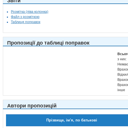
Звіти
Розмітка (ліва колонка)
Файл з розміткою
Таблиця поправок
Пропозиції до таблиці поправок
Всьог
з них:
Немає
Врахо
Відхи
Врахо
Врахо
інше
Автори пропозицій
Прізвище, ім'я, по батькові