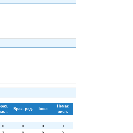
рах.
Немає
Врах. ред.
Інше
част.
висн.
0
0
0
0