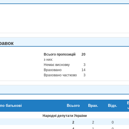
равок
Всього пропозицій
20
з них:
Немає висновку
3
Враховано
14
Враховано частково
3
В
 по батькові
Всього
Врах.
Відх.
Народні депутати України
2
2
0