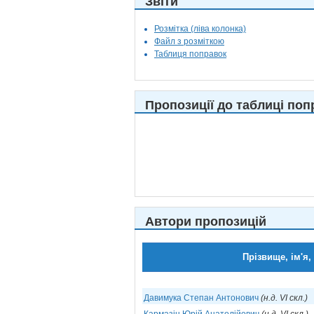
Звіти
Розмітка (ліва колонка)
Файл з розміткою
Таблиця поправок
Пропозиції до таблиці поп
Автори пропозицій
Прізвище, ім'я,
Давимука Степан Антонович
(н.д. VI скл.)