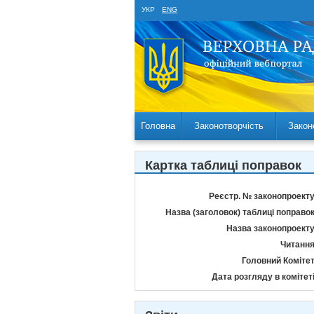
УКР
ENG
Головна
Законотворчість
Закон
Картка таблиці поправок
Реєстр. № законопроекту
Назва (заголовок) таблиці поправок
Назва законопроекту
Читання
Головний Комітет
Дата розгляду в комітеті