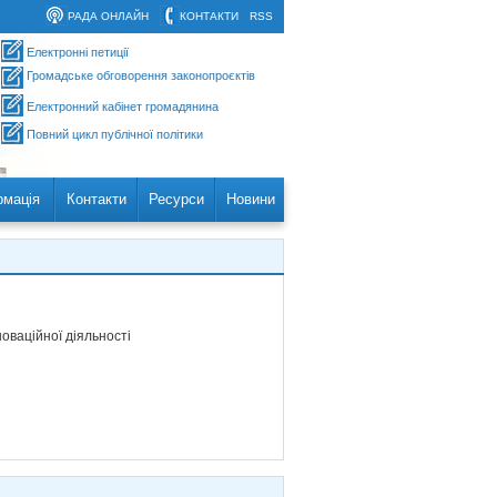
РАДА ОНЛАЙН
КОНТАКТИ
RSS
Електронні петиції
Громадське обговорення законопроєктів
Електронний кабінет громадянина
Повний цикл публічної політики
рмація
Контакти
Ресурси
Новини
оваційної діяльності