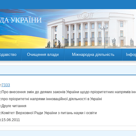
одавство
Очищення влади
Міжнародна діяльність
Інфо
:
7333
:
Про внесення змін до деяких законів України щодо пріоритетних напрямів інн
:
про пріоритетні напрями інноваційної діяльності в Україні
:
Друге читання
:
Комітет Верховної Ради України з питань науки і освіти
:
15.06.2011